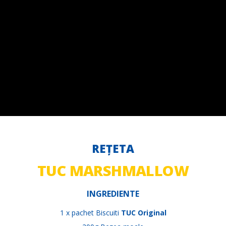
REȚETA
TUC MARSHMALLOW
INGREDIENTE
1 x pachet Biscuiti
TUC Original