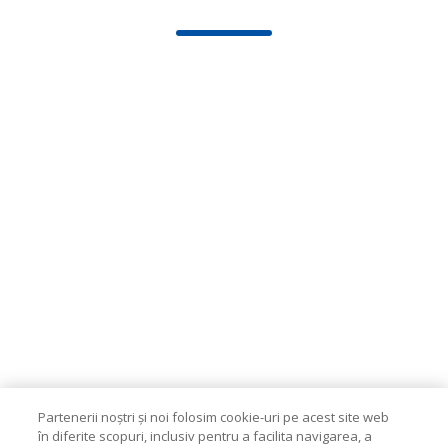
Partenerii noștri și noi folosim cookie-uri pe acest site web
în diferite scopuri, inclusiv pentru a facilita navigarea, a
personaliza conținutul, a măsura utilizarea site-ului și a