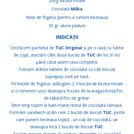
200g Bezea moale
Ciocolată
Milka
Bețe de frigărui (pentru a rumeni bezeaua)
30 gr. alune pădure
INDICAȚII
Desfacem pachetul de
TUC Original
și pe o tavă cu hârtie
de copt, așezăm câte două bucăți de
TUC
din loc în loc
până când avem tava completă.
Folosim atâtea tablete de ciocolată cu câți biscuiți
suprapuși sunt pe tavă.
Pe bețele de frigărui, adăugăm 2-3 bucăți de bezea moale
și o rumenim ușor deasupra focului de la aragaz/torță/foc
de tabără/foc de grătar.
Între timp topim la bain-marie restul de ciocolată rămasă.
Formăm sandwich-ul din cele 2 bucăți de biscuit
TUC
, peste
care punem bezeaua topită , un cub de ciocolată, iar
deasupra încă 2 bucăți de biscuit
TUC
.
Tocăm grosier alunele de pădure, decorăm cu ciocolată