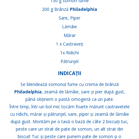
150 g somon fume
200 g Brânză
Philadelphia
Sare, Piper
Lămâie
Mărar
1 x Castraveți
1x Ridichi
Pătrunjel
INDICAȚII
Se blendează somonul fume cu crema de brânză
Philadelphia
, zeamă de lămâie, sare și pier după gust,
până obținem o pastă omogenă ca un pate.
Între timp, într-un bol mic tocăm foarte mărunt castravetele
cu ridichi, mărar și pătrunjel, sare, piper și zeamă de lămâie
după gust. Montăm pe o tavă o bază de câte 2 biscuiți tuc,
peste care un strat de pate de somon, un alt strat din
biscuit Tuc și peste care punem pate de somon și o