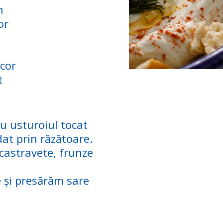
h
or
ecor
t
u usturoiul tocat
at prin răzătoare.
e castravete, frunze
e și presărăm sare