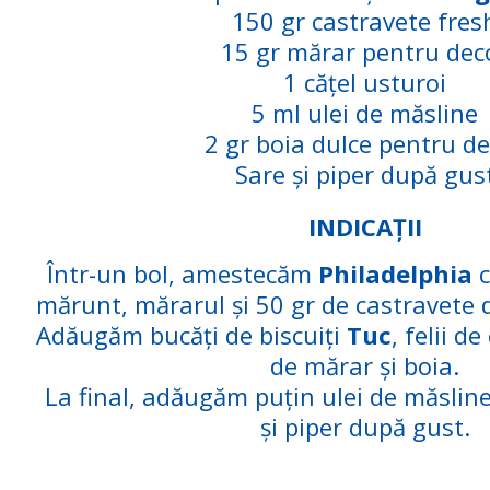
150 gr castravete fres
15 gr mărar pentru dec
1 cățel usturoi
5 ml ulei de măsline
2 gr boia dulce pentru d
Sare și piper după gus
INDICAȚII
Într-un bol, amestecăm
Philadelphia
c
mărunt, mărarul și 50 gr de castravete d
Adăugăm bucăți de biscuiți
Tuc
, felii d
de mărar și boia.
La final, adăugăm puțin ulei de măslin
și piper după gust.