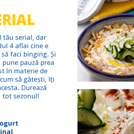
ERIAL
 tău serial, dar
ul 4 aflai cine e
să faci binging. Și
ai pune pauză prea
st în materie de
um să gătești, îți
 acesta. Durează
 tot sezonul!
Yogurt
inal