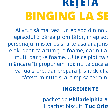
REȚETA
BINGING LA S
Ai vrut să mai vezi un episod din noul
episodul 3 părea promițător, în episod
personajul misterios și uite-așa ai ajuns 
e ok, doar că acum ți-e foame, dar nu 
mult, dar ți-e foame...Uite ce plot twi
mâncare îți propunem noi: nu te duce ac
va lua 2 ore, dar prepară-ți snack-ul
câteva minute și ai timp să termini
INGREDIENTE
1 pachet de
Philadelphia 
1 pachet biscuiți
Tuc Orig