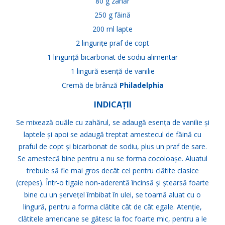
80 g zahăr
250 g făină
200 ml lapte
2 lingurițe praf de copt
1 linguriță bicarbonat de
sodiu alimentar
1 lingură esență de vanilie
Cremă de brânză
Philadelphia
INDICAȚII
Se mixează ouăle cu zahărul, se adaugă esența de vanilie și
laptele și apoi se adaugă treptat amestecul de făină cu
praful de copt și bicarbonat de sodiu, plus un praf de sare.
Se amestecă bine pentru a nu se forma cocoloașe. Aluatul
trebuie să fie mai gros decât cel pentru clătite clasice
(crepes). Într-o tigaie non-aderentă încinsă și ștearsă foarte
bine cu un șervețel îmbibat în ulei, se toarnă aluat cu o
lingură, pentru a forma clătite cât de cât egale. Atenție,
clătitele americane se gătesc la foc foarte mic, pentru a le