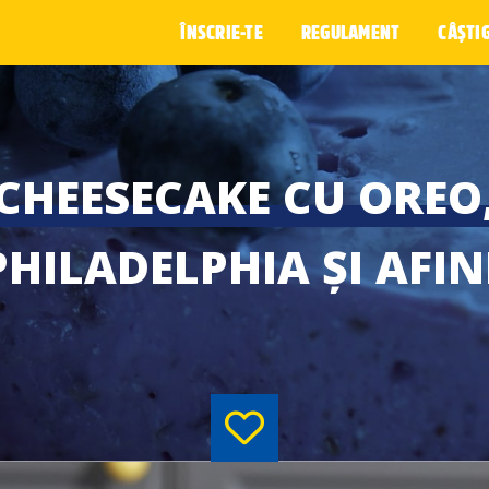
ÎNSCRIE-TE
REGULAMENT
CÂȘTI
CHEESECAKE CU OREO
PHILADELPHIA ȘI AFIN