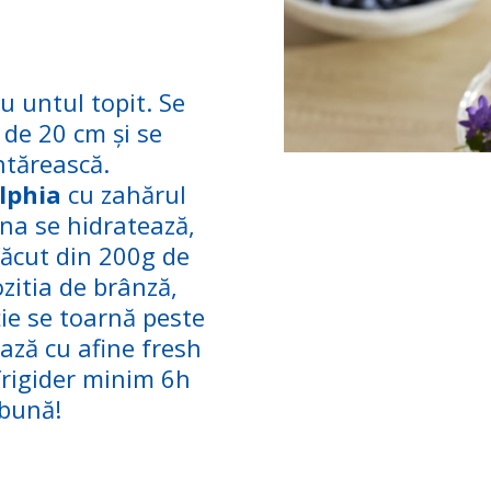
u untul topit. Se
 de 20 cm și se
ntărească.
lphia
cu zahărul
ina se hidratează,
făcut din 200g de
zitia de brânză,
ie se toarnă peste
ază cu afine fresh
 frigider minim 6h
 bună!