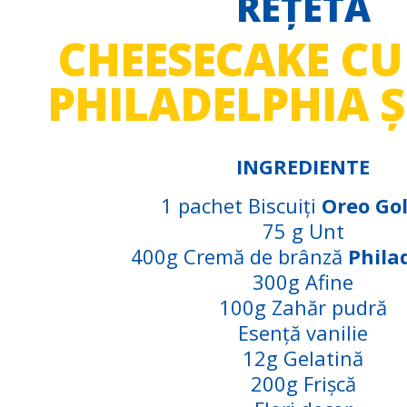
REȚETA
CHEESECAKE CU
PHILADELPHIA Ș
INGREDIENTE
1 pachet Biscuiți
Oreo Go
75 g Unt
400g Cremă de brânză
Phila
300g Afine
100g Zahăr pudră
Esență vanilie
12g Gelatină
200g Frișcă