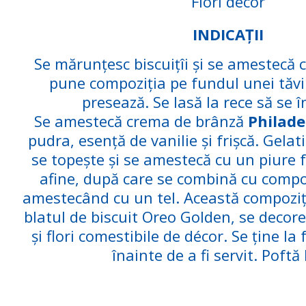
Flori decor
INDICAȚII
Se mărunțesc biscuițîi și se amestecă c
pune compoziția pe fundul unei tăvi
presează. Se lasă la rece să se î
Se amestecă crema de brânză
Philade
pudra, esență de vanilie și frișcă. Gelat
se topește și se amestecă cu un piure 
afine, după care se combină cu compo
amestecând cu un tel. Această compoziț
blatul de biscuit Oreo Golden, se decore
și flori comestibile de décor. Se ține la
înainte de a fi servit. Poftă