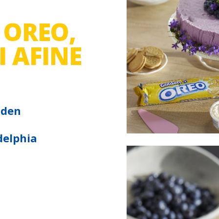
 OREO,
I AFINE
lden
delphia